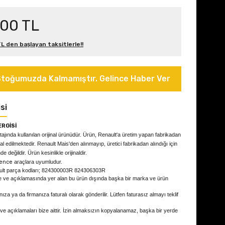
,00 TL
L den başlayan taksitlerle!!
toğumuzda Kalmamıştır. Gelince Haber Ver
si
ERGİSİ
ajında kullanılan orijinal ürünüdür.
Ürün, Renault'a üretim yapan fabrikadan
hal edilmektedir. Renault Mais'den alınmayıp, üretici fabrikadan alındığı için
e değildir. Ürün kesinlikle orijinaldir.
uence
araçlara uyumludur.
ult parça kodları; 824300003R 824306303R
e ve açıklamasında yer alan bu ürün dışında başka bir marka ve ürün
ıza ya da firmanıza faturalı olarak gönderilir. Lütfen faturasız almayı teklif
 ve açıklamaları bize aittir. İzin almaksızın kopyalanamaz, başka bir yerde