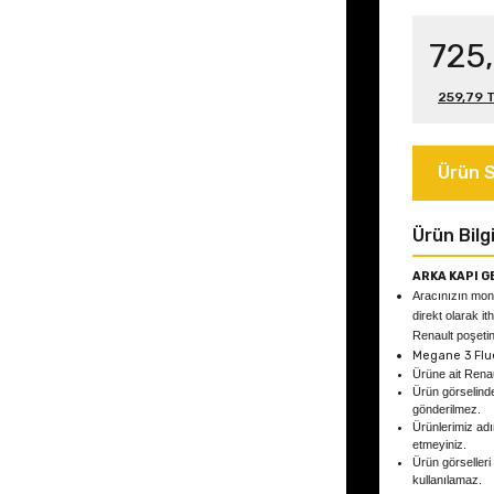
725
259,79 T
Ürün S
Ürün Bilgi
ARKA KAPI G
Aracınızın mont
direkt olarak it
Renault poşetind
Megane 3 Fl
Ürüne ait Rena
Ürün görselind
gönderilmez.
Ürünlerimiz adın
etmeyiniz.
Ürün görselleri
kullanılamaz.