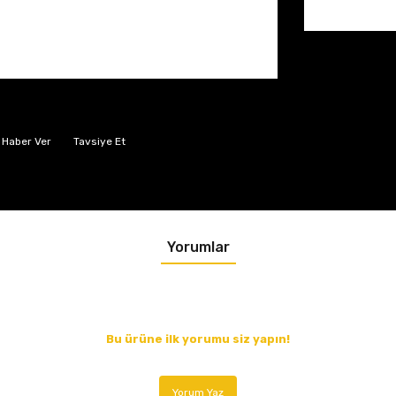
 Haber Ver
Tavsiye Et
Yorumlar
Bu ürüne ilk yorumu siz yapın!
Yorum Yaz