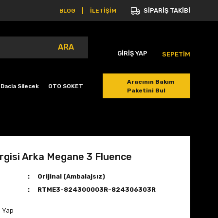
SİPARİŞ TAKİBİ
BLOG
İLETİŞİM
ARA
GİRİŞ YAP
SEPETİM
Aracının Bakım
Dacia Silecek
OTO SOKET
Paketini Bul
rgisi Arka Megane 3 Fluence
Orijinal (Ambalajsız)
RTME3-824300003R-824306303R
m Yap