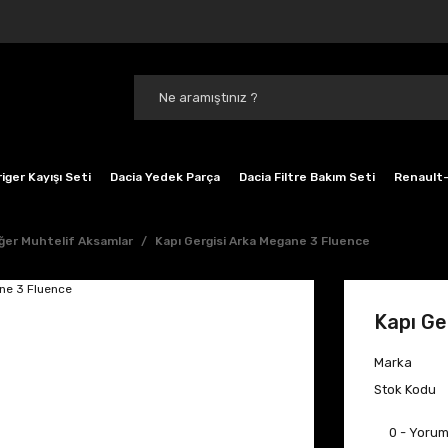
iger Kayışı Seti
Dacia Yedek Parça
Dacia Filtre Bakım Seti
Renault-
ğer Muhtelif Aksamlar
Kapı Gergisi Arka Megane 3 Fluence
Kapı Ge
Marka
Stok Kodu
0 - Yoru