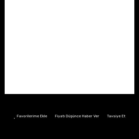
Fiyatı Düşünce Haber Ver
Tavsiye Et