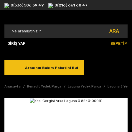
0(536) 586 39 49
0(216) 661 68 47
ARA
GİRİŞ YAP
SEPETİM
Aracının Bakım Paketini Bul
Anasayfa
Renault Yedek Parça
Laguna Yedek Parça
Laguna 3 Yede