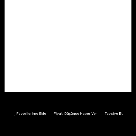
Fiyatı Düşünce Haber Ver
Tavsiye Et