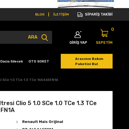
SİPARİŞ TAKİBİ
BLOG
İLETİŞİM
0
ARA
GİRİŞ YAP
SEPETİM
Aracının Bakım
Dacia Silecek
OTO SOKET
Paketini Bul
1.0 SCe 1.0 TCe 1.3 TCe 165465FN1A
ltresi Clio 5 1.0 SCe 1.0 TCe 1.3 TCe
5FN1A
Renault Mais Orijinal