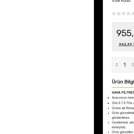
Stok Kodu
955
342,39 T
Ürün Bilgi
HAVA FİLTRES
Aracınızın mont
Clio 5 1.3 TCe
Ürüne ait Rena
Ürün görselind
gönderilmez.
Ürünlerimiz adın
etmeyiniz.
Ürün görselleri