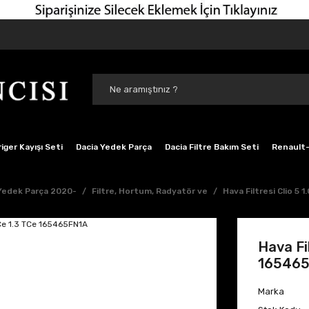
iger Kayışı Seti
Dacia Yedek Parça
Dacia Filtre Bakım Seti
Renault-
 Yedek Parça 2020-
Filtre, Hortum, Radyatör ve
Hava Filtresi Clio 5 
Hava Fi
16546
Marka