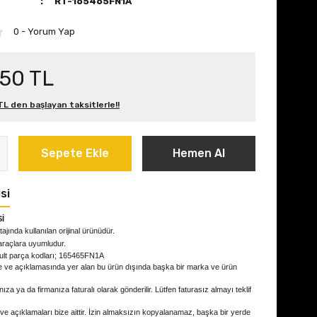
RT-165465FN1A
0 - Yorum Yap
,50 TL
L den başlayan taksitlerle!!
Sepete Ekle
Hemen Al
si
İ
ajında kullanılan orijinal ürünüdür.
araçlara uyumludur.
ult parça kodları; 165465FN1A
e ve açıklamasında yer alan bu ürün dışında başka bir marka ve ürün
ıza ya da firmanıza faturalı olarak gönderilir. Lütfen faturasız almayı teklif
 ve açıklamaları bize aittir. İzin almaksızın kopyalanamaz, başka bir yerde