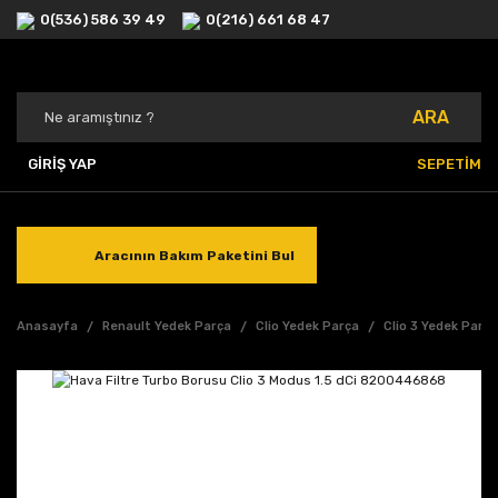
0(536) 586 39 49
0(216) 661 68 47
ARA
GİRİŞ YAP
SEPETİM
Aracının Bakım Paketini Bul
Anasayfa
Renault Yedek Parça
Clio Yedek Parça
Clio 3 Yedek Parç