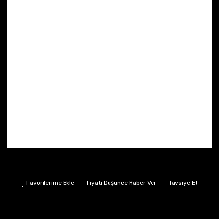
Fiyatı Düşünce Haber Ver
Tavsiye Et