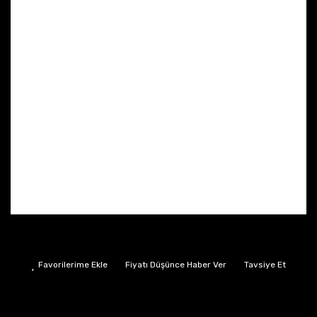
Fiyatı Düşünce Haber Ver
Tavsiye Et