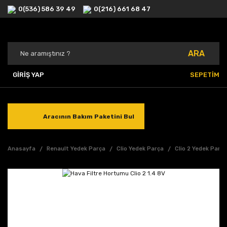
0(536) 586 39 49
0(216) 661 68 47
ARA
GİRİŞ YAP
SEPETİM
Aracının Bakım Paketini Bul
Anasayfa
Renault Yedek Parça
Clio Yedek Parça
Clio 2 Yedek Parç