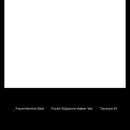
Fiyatı Düşünce Haber Ver
Tavsiye Et