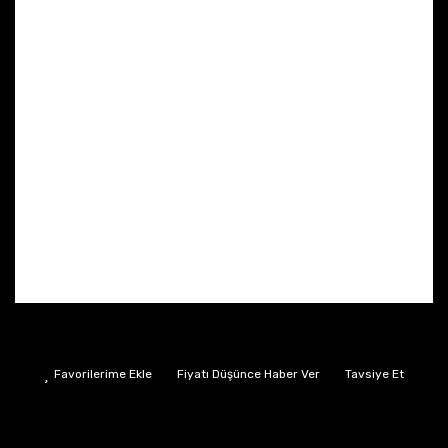
Fiyatı Düşünce Haber Ver
Tavsiye Et