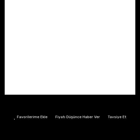
Fiyatı Düşünce Haber Ver
Tavsiye Et