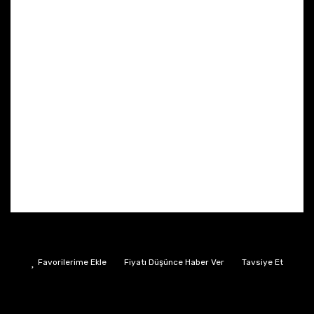
Fiyatı Düşünce Haber Ver
Tavsiye Et