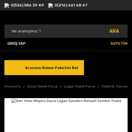
0(536) 586 39 49
0(216) 661 68 47
ARA
GİRİŞ YAP
SEPETİM
Aracının Bakım Paketini Bul
Anasayfa
Dacia Yedek Parça
Logan Yedek Parça
Elektrik, Sensör, 