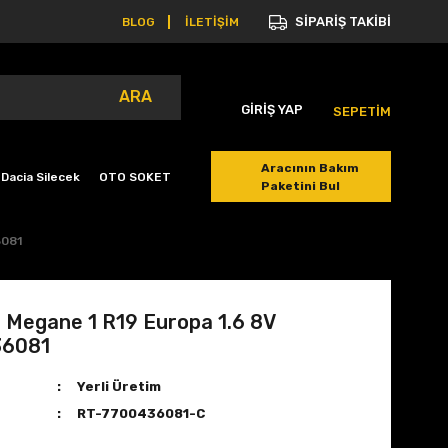
SİPARİŞ TAKİBİ
BLOG
İLETİŞİM
ARA
GİRİŞ YAP
SEPETİM
Aracının Bakım
Dacia Silecek
OTO SOKET
Paketini Bul
6081
i Megane 1 R19 Europa 1.6 8V
36081
Yerli Üretim
RT-7700436081-C