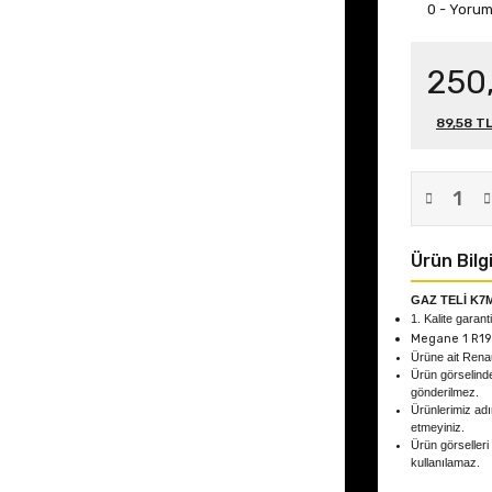
0 - Yoru
250
89,58 TL
Ürün Bilgi
GAZ TELİ K7
1. Kalite garant
Megane 1 R19
Ürüne ait Rena
Ürün görselind
gönderilmez.
Ürünlerimiz adın
etmeyiniz.
Ürün görselleri
kullanılamaz.