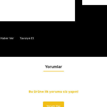
 Haber Ver
Tavsiye Et
Yorumlar
Bu ürüne ilk yorumu siz yapın!
Yorum Yaz