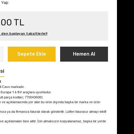
m Yap
,00 TL
 den başlayan taksitlerle!!
Sepete Ekle
Hemen Al
si
M
ili Cavo markadır.
 Europa 1.6 8V
araçlara uyumludur.
ult parça kodları; 7700436081
e ve açıklamasında yer alan bu ürün dışında başka bir marka ve ürün
ıza ya da firmanıza faturalı olarak gönderilir. Lütfen faturasız almayı teklif
 ve açıklamaları bize aittir. İzin almaksızın kopyalanamaz, başka bir yerde