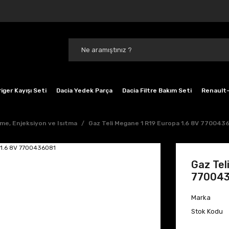
iger Kayışı Seti
Dacia Yedek Parça
Dacia Filtre Bakım Seti
Renault-
me, Enjeksiyon ve Isıtma
Gaz Teli Megane 1 R19 Europa 1.6 8V 770043
Gaz Tel
77004
Marka
Stok Kodu