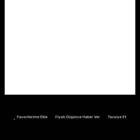
Fiyatı Düşünce Haber Ver
Tavsiye Et