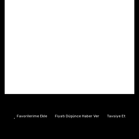
Fiyatı Düşünce Haber Ver
Tavsiye Et