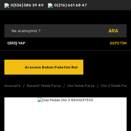
0(536) 586 39 49
0(216) 661 68 47
ARA
GİRİŞ YAP
SEPETİM
Aracının Bakım Paketini Bul
Anasayfa
Renault Yedek Parça
Clio Yedek Parça
Clio 3 Yedek Parç