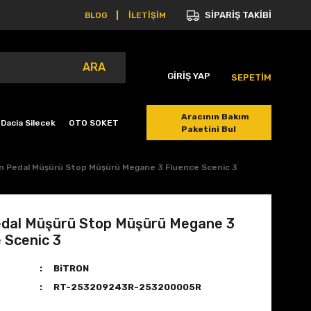
SİPARİŞ TAKİBİ
BLOG
İLETİŞİM
ARA
GİRİŞ YAP
SEPETİM
Aracının Bakım
Dacia Silecek
OTO SOKET
Paketini Bul
n Pedal Müşürü Stop Müşürü Megane 3 Fluence Scenic 3
edal Müşürü Stop Müşürü Megane 3
 Scenic 3
BiTRON
RT-253209243R-253200005R