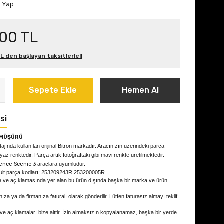
m Yap
,00 TL
L den başlayan taksitlerle!!
Sepete Ekle
Hemen Al
si
 MÜŞÜRÜ
ajında kullanılan orijinal Bitron markadır. Aracınızın üzerindeki parça
z renktedir. Parça artık fotoğraftaki gibi mavi renkte üretilmektedir.
ence Scenic 3
araçlara uyumludur.
ult parça kodları; 253209243R 253200005R
e ve açıklamasında yer alan bu ürün dışında başka bir marka ve ürün
ıza ya da firmanıza faturalı olarak gönderilir. Lütfen faturasız almayı teklif
 ve açıklamaları bize aittir. İzin almaksızın kopyalanamaz, başka bir yerde