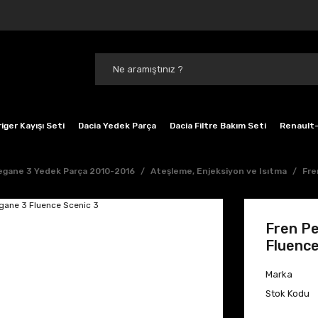
iger Kayışı Seti
Dacia Yedek Parça
Dacia Filtre Bakım Seti
Renault-
gane 3 Yedek Parça 2010-2016
Ateşleme, Enjeksiyon ve Isıtma
Fre
Fren P
Fluence
Marka
Stok Kodu