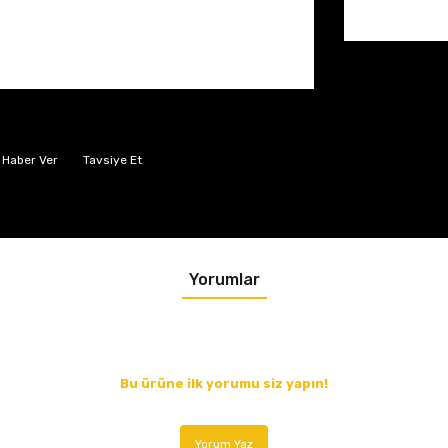
 Haber Ver
Tavsiye Et
Yorumlar
Bu ürüne ilk yorumu siz yapın!
Yorum Yaz