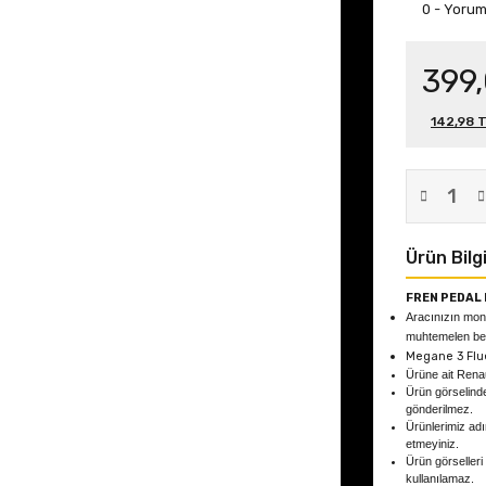
0 - Yoru
399
142,98 T
Ürün Bilgi
FREN PEDAL
Aracınızın mont
muhtemelen beya
Megane 3 Flu
Ürüne ait Rena
Ürün görselind
gönderilmez.
Ürünlerimiz adın
etmeyiniz.
Ürün görselleri
kullanılamaz.