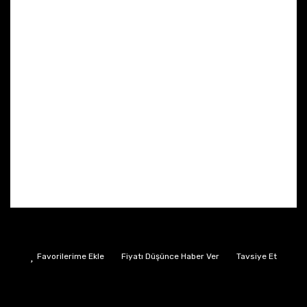
Fiyatı Düşünce Haber Ver
Tavsiye Et