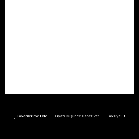
Fiyatı Düşünce Haber Ver
Tavsiye Et