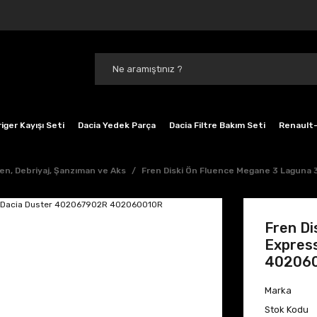
iger Kayışı Seti
Dacia Yedek Parça
Dacia Filtre Bakım Seti
Renault-
en, Debriyaj, Şanzıman ve Aks
Fren Diski Ön Fluence Megane 3 Lagun
Fren Di
Expres
40206
Marka
Stok Kodu