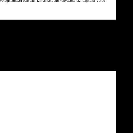
 ve açıklamaları bize aittir. İzin almaksızın kopyalanamaz, başka bir yerde