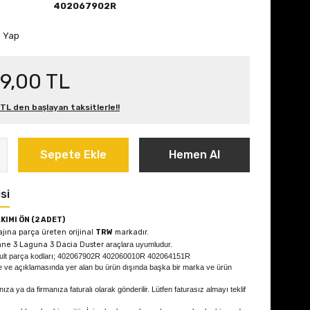
402067902R
m Yap
9,00 TL
 TL den başlayan taksitlerle!!
Sepete Ekle
Hemen Al
si
KIMI ÖN (2 ADET)
jına parça üreten orijinal
TRW
markadır.
ne 3 Laguna 3 Dacia Duster
araçlara uyumludur.
ault parça kodları; 402067902R 402060010R 402064151R
e ve açıklamasında yer alan bu ürün dışında başka bir marka ve ürün
ıza ya da firmanıza faturalı olarak gönderilir. Lütfen faturasız almayı teklif