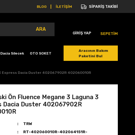
SİPARİŞ TAKİBİ
BLOG
İLETİŞİM
ARA
GİRİŞ YAP
SEPETİM
Aracının Bakım
Dacia Silecek
OTO SOKET
Paketini Bul
a 3 Express Dacia Duster 402067902R 402060010R
ski Ön Fluence Megane 3 Laguna 3
s Dacia Duster 402067902R
0010R
TRW
RT-402060010R-402064151R-