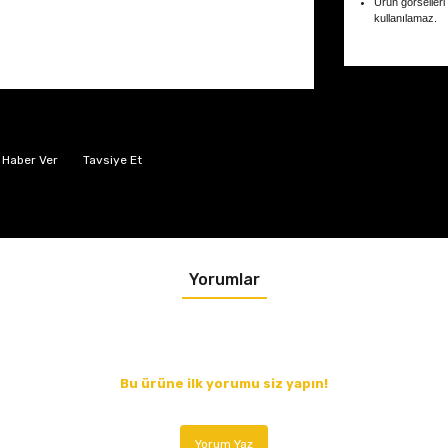
Ürün görselleri
kullanılamaz.
 Haber Ver
Tavsiye Et
Yorumlar
Bu ürüne ilk yorumu siz yapın!
Yorum Yaz