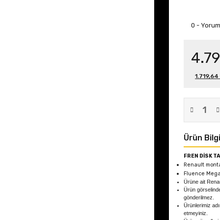
0 - Yoru
4.79
1.719,64
Ürün Bilgi
FREN DİSK TA
Renault monta
Fluence Mega
Ürüne ait Ren
Ürün görselind
gönderilmez.
Ürünlerimiz adın
etmeyiniz.