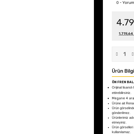
0 - Yoru
4.79
1.719,64
Ürün Bilgi
ÖN FREN BAL
Orijinal lisanslı
ettirebilirsiniz.
Megane 4
ara
Ürüne ait Rena
Ürün görselind
gönderilmez.
Ürünlerimiz adın
etmeyiniz.
Ürün görselleri
kullanılamaz.