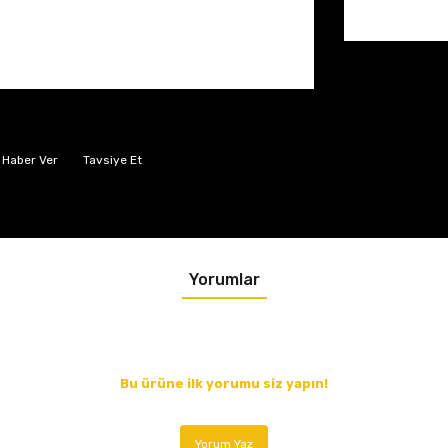
 Haber Ver
Tavsiye Et
Yorumlar
Bu ürüne ilk yorumu siz yapın!
Yorum Yaz