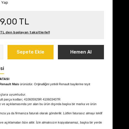
m Yap
9,00 TL
 TL den başlayan taksitlerle!!
Sepete Ekle
Hemen Al
si
ATASI
Renault Mais
ürünüdür. Orijinalliğini yetkili Renault bayilerine teyit
çlara uyumludur.
ult parça kodları; 410605929R 410603407R
e ve açıklamasında yer alan bu ürün dışında başka bir marka ve ürün
ıza ya da firmanıza faturalı olarak gönderilir. Lütfen faturasız almayı teklif
 ve açıklamaları bize aittir. İzin almaksızın kopyalanamaz, başka bir yerde