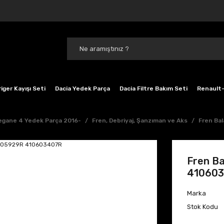
iger Kayışı Seti
Dacia Yedek Parça
Dacia Filtre Bakım Seti
Renault-
gane 4 Yedek Parça 2016-
Fren, Debriyaj, Şanzıman ve Aks
Fren Ba
Fren B
41060
Marka
Stok Kodu