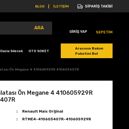
SİPARİŞ TAKİBİ
BLOG
İLETİŞİM
ARA
GİRİŞ YAP
SEPETİM
Aracının Bakım
Dacia Silecek
OTO SOKET
Paketini Bul
latası Ön Megane 4 410605929R 410603407R
alatası Ön Megane 4 410605929R
3407R
Renault Mais Orijinal
RTME4-410603407R-410605929R