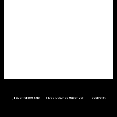
Fiyatı Düşünce Haber Ver
Tavsiye Et