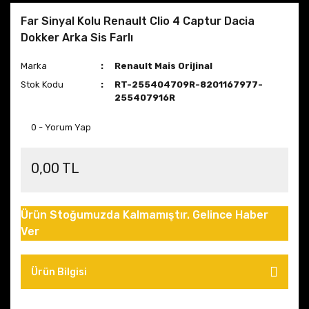
Far Sinyal Kolu Renault Clio 4 Captur Dacia
Dokker Arka Sis Farlı
Marka
Renault Mais Orijinal
Stok Kodu
RT-255404709R-8201167977-
255407916R
0 - Yorum Yap
0,00 TL
Ürün Stoğumuzda Kalmamıştır. Gelince Haber
Ver
Ürün Bilgisi