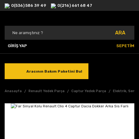
0(536) 586 39 49
0(216) 661 68 47
ARA
GİRİŞ YAP
SEPETİM
Aracının Bakım Paketini Bul
Anasayfa
Renault Yedek Parça
Captur Yedek Parça
Elektrik, Sens