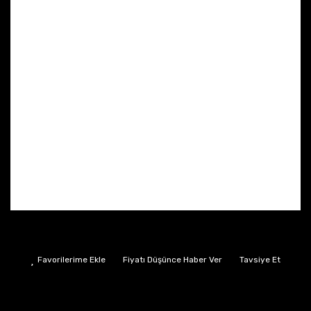
Fiyatı Düşünce Haber Ver
Tavsiye Et