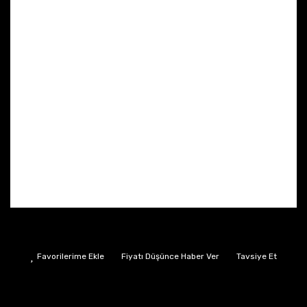
Fiyatı Düşünce Haber Ver
Tavsiye Et