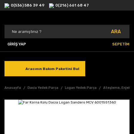
0(536) 586 39 49
0(216) 661 68 47
ARA
GİRİŞ YAP
SEPETİM
Aracının Bakım Paketini Bul
Anasayfa
Dacia Yedek Parça
Logan Yedek Parça
Ateşleme, Enjeksi