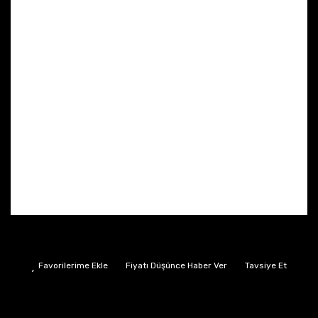
Fiyatı Düşünce Haber Ver
Tavsiye Et