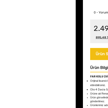
0 - Yoru
2.4
895,48 T
Ürün S
Ürün Bilgi
FAR KOLU (Sİ
Orijinal lisanslı
ettirebilirsiniz.
Clio 4 Dacia S
Ürüne ait Ren
Ürün görselind
gönderilmez.
Ürünlerimiz adın