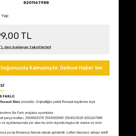
8201167988
m Yap
99,00 TL
L den başlayan taksitlerle!!
toğumuzda Kalmamıştır. Gelince Haber Ver
si
S FARLI)
Renault Mais
ürünüdür. Orijinalliğini yetkili Renault bayilerine teyit
andero Sis Farlı
araçlara uyumludur.
ault parça kodları; 255400337R 255405056R 255401301R 8201167988
e ve açıklamasında yer alan bu ürün dışında başka bir marka ve ürün
ıza ya da firmanıza faturalı olarak gönderilir. Lütfen faturasız almayı teklif