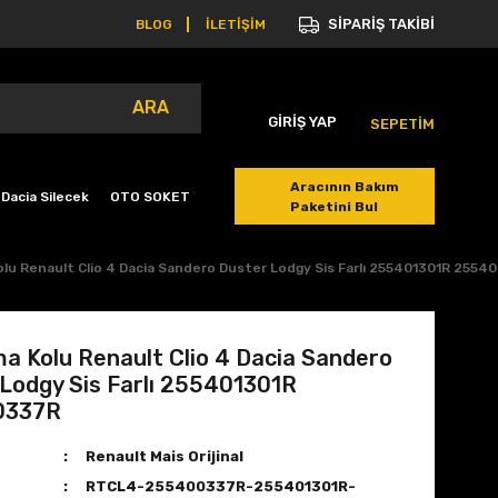
SİPARİŞ TAKİBİ
BLOG
İLETİŞİM
ARA
GİRİŞ YAP
SEPETİM
Aracının Bakım
Dacia Silecek
OTO SOKET
Paketini Bul
olu Renault Clio 4 Dacia Sandero Duster Lodgy Sis Farlı 255401301R 255
a Kolu Renault Clio 4 Dacia Sandero
Lodgy Sis Farlı 255401301R
0337R
Renault Mais Orijinal
RTCL4-255400337R-255401301R-