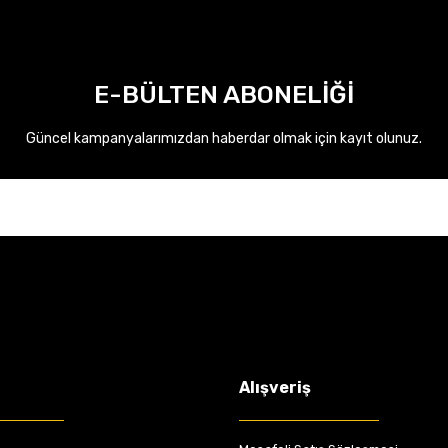
E-BÜLTEN ABONELİĞİ
Güncel kampanyalarımızdan haberdar olmak için kayıt olunuz.
Alışveriş
gy Sis Farlı 255401301R 255400337R