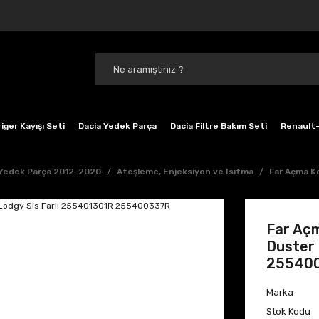
iger Kayışı Seti
Dacia Yedek Parça
Dacia Filtre Bakım Seti
Renault-
 Yedek Parça 2012-2020
Ateşleme, Enjeksiyon ve Isıtma
Far Açma K
Far Açm
Duster 
25540
Marka
Stok Kodu