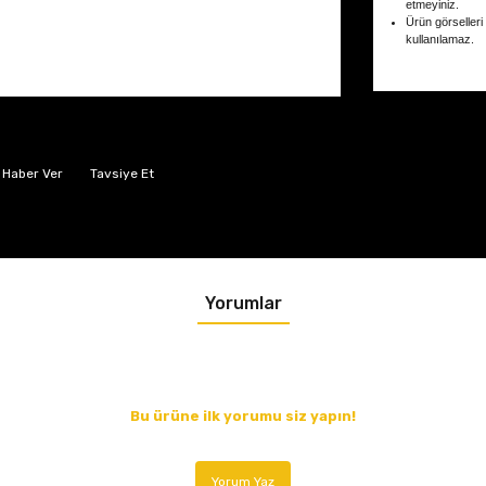
etmeyiniz.
Ürün görselleri
kullanılamaz.
 Haber Ver
Tavsiye Et
Yorumlar
Bu ürüne ilk yorumu siz yapın!
Yorum Yaz