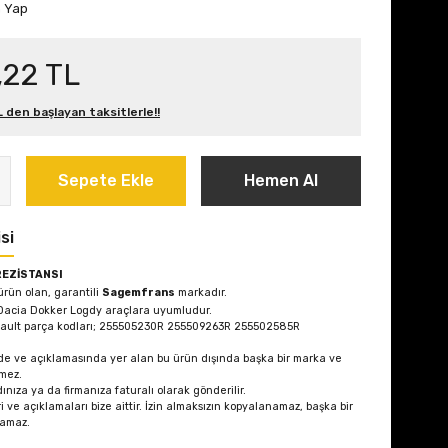
m Yap
,22 TL
L den başlayan taksitlerle!!
Sepete Ekle
Hemen Al
si
REZİSTANSI
 ürün olan, garantili
Sagemfrans
markadır.
 Dacia Dokker Logdy
araçlara uyumludur.
nault parça kodları; 255505230R 255509263R 255502585R
de ve açıklamasında yer alan bu ürün dışında başka bir marka ve
mez.
ınıza ya da firmanıza faturalı olarak gönderilir.
i ve açıklamaları bize aittir. İzin almaksızın kopyalanamaz, başka bir
lamaz.