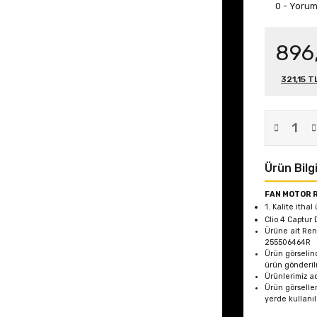
0 - Yoru
896
321,15 T
Ürün Bilgi
FAN MOTOR 
1. Kalite ithal
Clio 4 Captur
Ürüne ait Re
255506464R
Ürün görselin
ürün gönderil
Ürünlerimiz ad
Ürün görseller
yerde kullanı