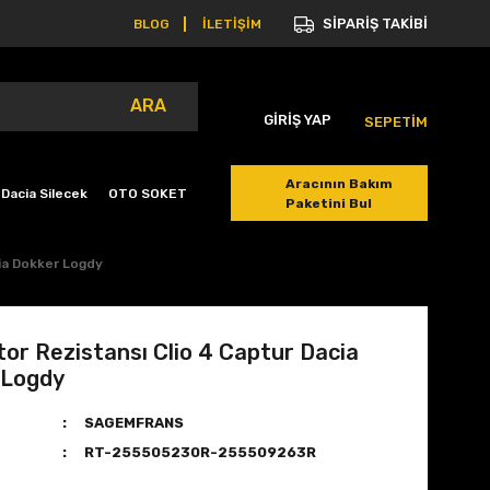
SİPARİŞ TAKİBİ
BLOG
İLETİŞİM
ARA
GİRİŞ YAP
SEPETİM
Aracının Bakım
Dacia Silecek
OTO SOKET
Paketini Bul
ia Dokker Logdy
or Rezistansı Clio 4 Captur Dacia
 Logdy
SAGEMFRANS
RT-255505230R-255509263R