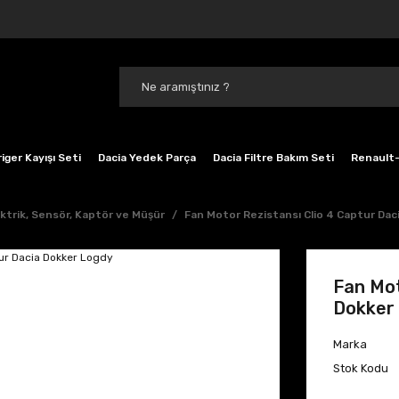
iger Kayışı Seti
Dacia Yedek Parça
Dacia Filtre Bakım Seti
Renault-
ktrik, Sensör, Kaptör ve Müşür
Fan Motor Rezistansı Clio 4 Captur Dac
Fan Mot
Dokker
Marka
Stok Kodu