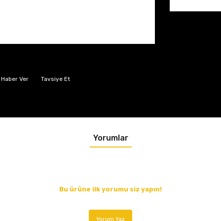
 Haber Ver
Tavsiye Et
Yorumlar
Bu ürüne ilk yorumu siz yapın!
Yorum Yaz