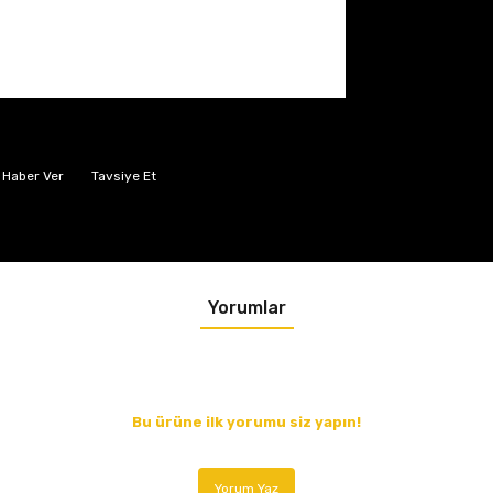
 Haber Ver
Tavsiye Et
Yorumlar
Bu ürüne ilk yorumu siz yapın!
Yorum Yaz