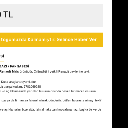
0 TL
toğumuzda Kalmamıştır. Gelince Haber Ver
si
AZI / FAN ŞASESİ
Renault Mais
ürünüdür. Orijinalliğini yetkili Renault bayilerine teyit
i Kasa
araçlara uyumludur.
ult parça kodları; 7701069288
e ve açıklamasında yer alan bu ürün dışında başka bir marka ve ürün
ıza ya da firmanıza faturalı olarak gönderilir. Lütfen faturasız almayı teklif
 ve açıklamaları bize aittir. İzin almaksızın kopyalanamaz, başka bir yerde