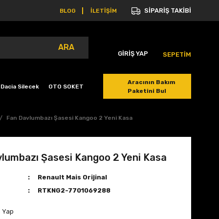
SİPARİŞ TAKİBİ
BLOG
İLETİŞİM
ARA
GİRİŞ YAP
SEPETİM
Aracının Bakım
Dacia Silecek
OTO SOKET
Paketini Bul
Fan Davlumbazı Şasesi Kangoo 2 Yeni Kasa
lumbazı Şasesi Kangoo 2 Yeni Kasa
Renault Mais Orijinal
RTKNG2-7701069288
m Yap