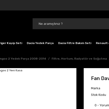
iger Kayışı Seti
Dacia Yedek Parça
Dacia Filtre Bakım Seti
Renault-
ngoo 2 Yedek Parça 2008-2014
Filtre, Hortum, Radyatör ve Soğutma
Fan Dav
Marka
Stok Kodu
0 - Yoru