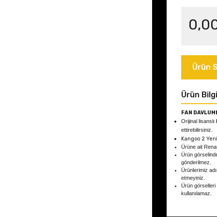
0,0
Ürün S
Ürün Bilgi
FAN DAVLUMB
Orijinal lisanslı
ettirebilirsiniz.
Kangoo 2 Yen
Ürüne ait Rena
Ürün görselind
gönderilmez.
Ürünlerimiz adın
etmeyiniz.
Ürün görselleri
kullanılamaz.