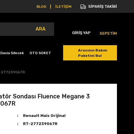
SİPARİŞ TAKİBİ
BLOG
İLETİŞİM
ARA
GİRİŞ YAP
SEPETİM
Aracının Bakım
Dacia Silecek
OTO SOKET
Paketini Bul
 3 277239067R
atör Sondası Fluence Megane 3
9067R
Renault Mais Orijinal
RT-277239067R