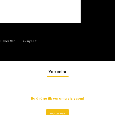
 Haber Ver
Tavsiye Et
Yorumlar
Bu ürüne ilk yorumu siz yapın!
Yorum Yaz