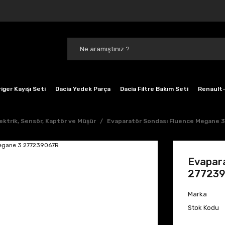
iger Kayışı Seti
Dacia Yedek Parça
Dacia Filtre Bakım Seti
Renault-
ektrik, Sensör, Kaptör ve Müşür
Evaparatör Sondası Fluence Megane
Evapar
27723
Marka
Stok Kodu