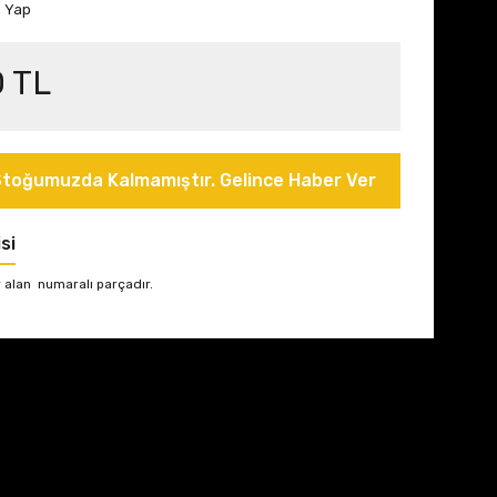
m Yap
0 TL
toğumuzda Kalmamıştır. Gelince Haber Ver
si
 alan numaralı parçadır.