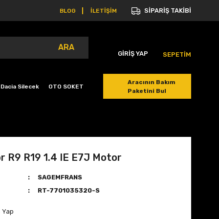
SİPARİŞ TAKİBİ
BLOG
İLETİŞİM
ARA
GİRİŞ YAP
SEPETİM
Aracının Bakım
Dacia Silecek
OTO SOKET
Paketini Bul
r R9 R19 1.4 IE E7J Motor
SAGEMFRANS
RT-7701035320-S
m Yap