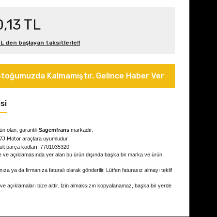
0,13 TL
L den başlayan taksitlerle!!
toğumuzda Kalmamıştır. Gelince Haber Ver
si
rün olan, garantili
Sagemfrans
markadır.
E7J Motor
araçlara uyumludur.
ult parça kodları; 7701035320
e ve açıklamasında yer alan bu ürün dışında başka bir marka ve ürün
ıza ya da firmanıza faturalı olarak gönderilir. Lütfen faturasız almayı teklif
 ve açıklamaları bize aittir. İzin almaksızın kopyalanamaz, başka bir yerde