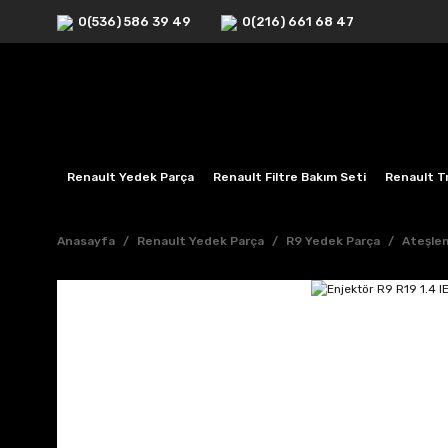
0(536) 586 39 49
0(216) 661 68 47
Renault Yedek Parça
Renault Filtre Bakım Seti
Renault Tr
Anasayfa
Renault Yedek Parça
R9 Yedek Parça
Ateşlem