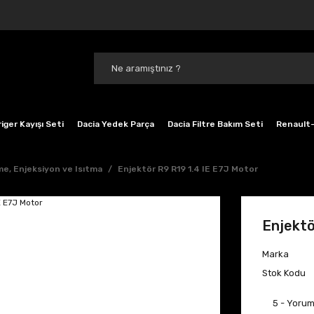
iger Kayışı Seti
Dacia Yedek Parça
Dacia Filtre Bakım Seti
Renault-
e, Enjeksiyon ve Isıtma
Enjektör R9 R19 1.4 IE E7J Motor
Enjektö
Marka
Stok Kodu
5 - Yoru