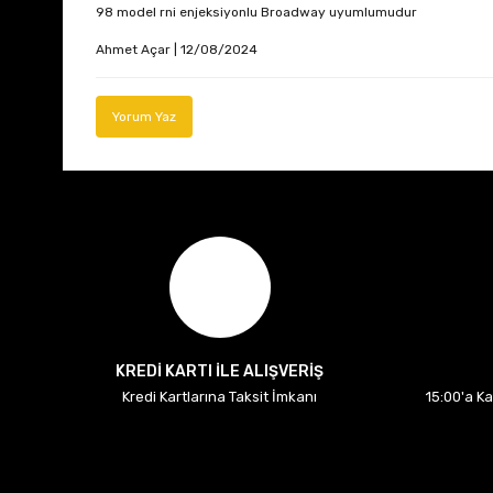
98 model rni enjeksiyonlu Broadway uyumlumudur
Ahmet Açar | 12/08/2024
Yorum Yaz
KREDİ KARTI İLE ALIŞVERİŞ
Kredi Kartlarına Taksit İmkanı
15:00'a K