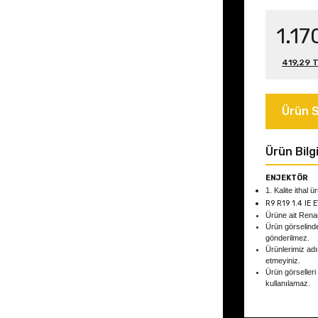
1.17
419,29 T
Ürün S
Ürün Bilgi
ENJEKTÖR
1. Kalite ithal ü
R9 R19 1.4 IE 
Ürüne ait Rena
Ürün görselind
gönderilmez.
Ürünlerimiz adın
etmeyiniz.
Ürün görselleri
kullanılamaz.