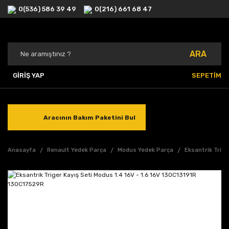
0(536) 586 39 49
0(216) 661 68 47
ARA
GİRİŞ YAP
SEPETİM
Aracının Bakım Paketini Bul
Anasayfa
Renault Yedek Parça
Modus Yedek Parça
Eksantrik Trige