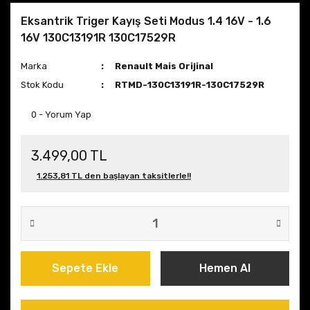
Eksantrik Triger Kayış Seti Modus 1.4 16V - 1.6
16V 130C13191R 130C17529R
Marka
Renault Mais Orijinal
Stok Kodu
RTMD-130C13191R-130C17529R
0 - Yorum Yap
3.499,00 TL
1.253,81 TL den başlayan taksitlerle!!
Sepete Ekle
Hemen Al