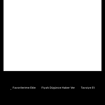
Fiyatı Düşünce Haber Ver
Tavsiye Et