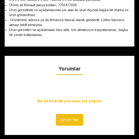
Ürüne ait Renault parça kodları; 7701477028
Ürün görselinde ve açıklamasında yer alan bu ürün dışında başka bir marka ve
ürün gönderilmez.
Ürünlerimiz adınıza ya da firmanıza faturalı olarak gönderilir. Lütfen faturasız
almayı teklif etmeyiniz.
Ürün görselleri ve açıklamaları bize aittir. İzin almaksızın kopyalanamaz, başka
bir yerde kullanılamaz.
Yorumlar
Bu ürüne ilk yorumu siz yapın!
Yorum Yaz