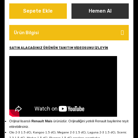
Sepete Ekle
Hemen Al
Ürün Bilgisi
SATIN ALACAĞINIZ ÜRÜNÜN TANITIM VİDEOSUNU İZLEYİN
Orijinal lisanslı
Renault Mais
ürünüdür. Orijinalliğini yetkili Renault bayilerine teyit
ettirebilirsiniz.
Clio 2-3 1.5 dCi, Kangoo 1.5 dCi, Megane 2-3 1.5 dCi, Laguna 2-3 1.5 dCi, Scenic
2-3 1.5 dCi, Modus 1.5 dCi, Fluence 1.5 dCi araçlara uyumludur.