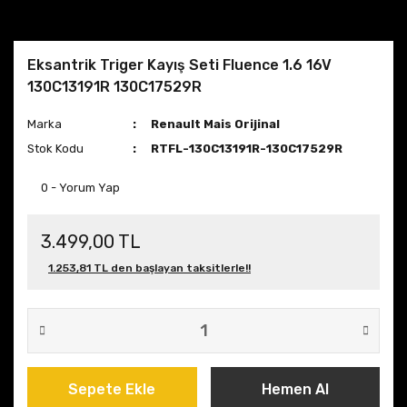
Eksantrik Triger Kayış Seti Fluence 1.6 16V
130C13191R 130C17529R
Marka
Renault Mais Orijinal
Stok Kodu
RTFL-130C13191R-130C17529R
0 - Yorum Yap
3.499,00 TL
1.253,81 TL den başlayan taksitlerle!!
Sepete Ekle
Hemen Al