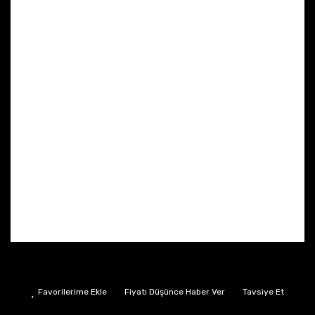
Fiyatı Düşünce Haber Ver
Tavsiye Et