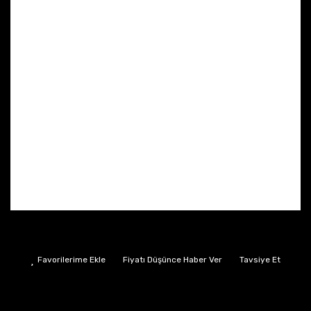
Fiyatı Düşünce Haber Ver
Tavsiye Et