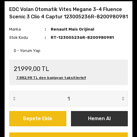
EDC Volan Otomatik Vites Megane 3-4 Fluence
Scenic 3 Clio 4 Captur 123005236R-8200980981
Marka
Renault Mais Orijinal
Stok Kodu
RT-123005236R-8200980981
0 - Yorum Yap
21.999,00 TL
7.882,98 TL den başlayan taksitlerle!!
Sepete Ekle
Hemen Al