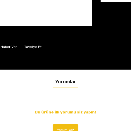
 Haber Ver
Tavsiye Et
Yorumlar
Bu ürüne ilk yorumu siz yapın!
Yorum Yaz