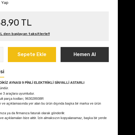
m Yap
38,90 TL
L den başlayan taksitlerle!!
Sepete Ekle
Hemen Al
si
DİKİZ AYNASI 9
PİNLİ ELEKTRİKLİ SİNYALLİ ASTARLI
ründür.
ne 3
araçlara uyumludur.
ult parça kodları; 963028938R
e ve açıklamasında yer alan bu ürün dışında başka bir marka ve ürün
ıza ya da firmanıza faturalı olarak gönderilir.
 ve açıklamaları bize aittir. İzin almaksızın kopyalanamaz, başka bir yerde