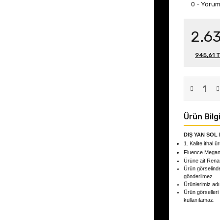
0 - Yoru
2.6
945,61 T
Ürün Bilgi
DIŞ YAN SOL 
1. Kalite ithal ü
Fluence Mega
Ürüne ait Rena
Ürün görselind
gönderilmez.
Ürünlerimiz adın
Ürün görselleri
kullanılamaz.