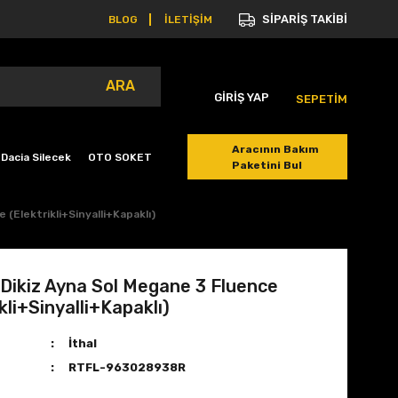
SİPARİŞ TAKİBİ
BLOG
İLETİŞİM
ARA
GİRİŞ YAP
SEPETİM
Aracının Bakım
Dacia Silecek
OTO SOKET
Paketini Bul
 (Elektrikli+Sinyalli+Kapaklı)
 Dikiz Ayna Sol Megane 3 Fluence
kli+Sinyalli+Kapaklı)
İthal
RTFL-963028938R