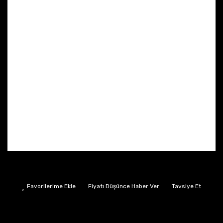
Fiyatı Düşünce Haber Ver
Tavsiye Et