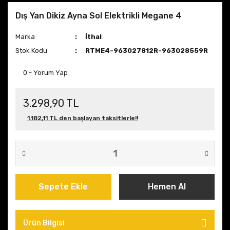
Dış Yan Dikiz Ayna Sol Elektrikli Megane 4
Marka
İthal
Stok Kodu
RTME4-963027812R-963028559R
0 - Yorum Yap
3.298,90 TL
1.182,11 TL den başlayan taksitlerle!!
Sepete Ekle
Hemen Al
Ürün Bilgisi