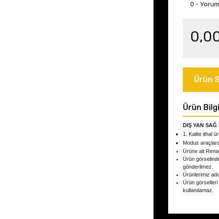
0 - Yoru
0,0
Ürün S
Ürün Bilgi
DIŞ YAN SAĞ 
1. Kalite ithal ü
Modus
araçlar
Ürüne ait Rena
Ürün görselind
gönderilmez.
Ürünlerimiz adın
Ürün görselleri
kullanılamaz.