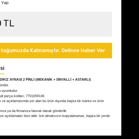
m Yap
0 TL
toğumuzda Kalmamıştır. Gelince Haber Ver
si
DİKİZ AYNASI 2
PİNLİ
(MEKANİK + SİNYALLİ + ASTARLI)
ründür.
a uyumludur.
ult parça kodları; 7701059146
e ve açıklamasında yer alan bu ürün dışında başka bir marka ve ürün
ıza ya da firmanıza faturalı olarak gönderilir.
 ve açıklamaları bize aittir. İzin almaksızın kopyalanamaz, başka bir yerde