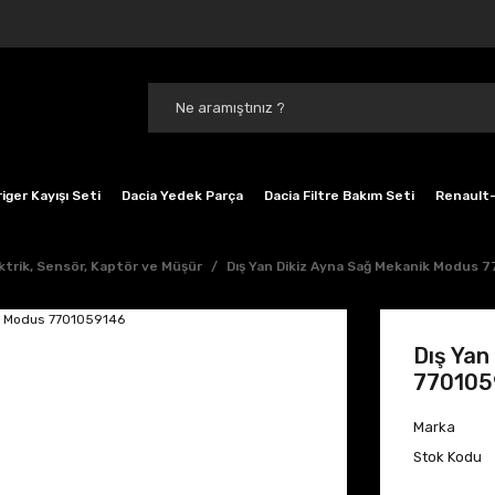
iger Kayışı Seti
Dacia Yedek Parça
Dacia Filtre Bakım Seti
Renault-
ktrik, Sensör, Kaptör ve Müşür
Dış Yan Dikiz Ayna Sağ Mekanik Modus 
Dış Yan
770105
Marka
Stok Kodu