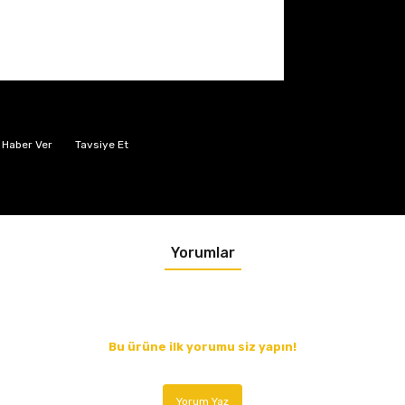
 Haber Ver
Tavsiye Et
Yorumlar
Bu ürüne ilk yorumu siz yapın!
Yorum Yaz