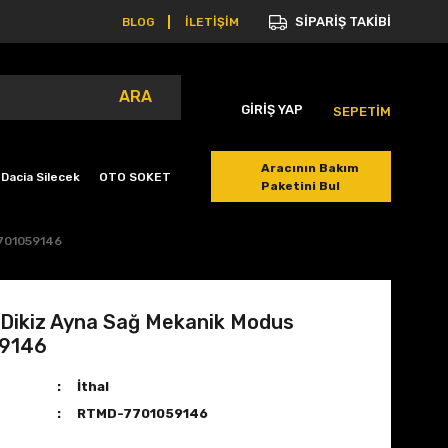
SİPARİŞ TAKİBİ
BLOG
İLETİŞİM
ARA
GİRİŞ YAP
SEPETİM
Aracının Bakım
Dacia Silecek
OTO SOKET
Paketini Bul
7701059146
 Dikiz Ayna Sağ Mekanik Modus
9146
İthal
RTMD-7701059146