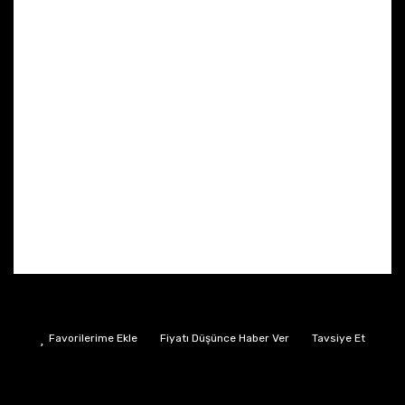
Fiyatı Düşünce Haber Ver
Tavsiye Et