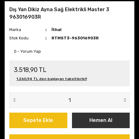
Dış Yan Dikiz Ayna Sağ Elektrikli Master 3
963016903R
Marka
İthal
Stok Kodu
RTMST3-963016903R
0 - Yorum Yap
3.518,90 TL
1.260,94 TL den başlayan taksitlerle!!
Sepete Ekle
Hemen Al