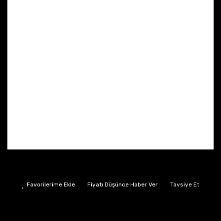
Fiyatı Düşünce Haber Ver
Tavsiye Et