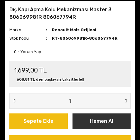
Dış Kapı Açma Kolu Mekanizması Master 3
806069981R 806067794R
Marka
Renault Mais Orijinal
Stok Kodu
RT-806069981R-806067794R
0 - Yorum Yap
1.699,00 TL
608,81 TL den başlayan taksitlerle!!
Sepete Ekle
Hemen Al