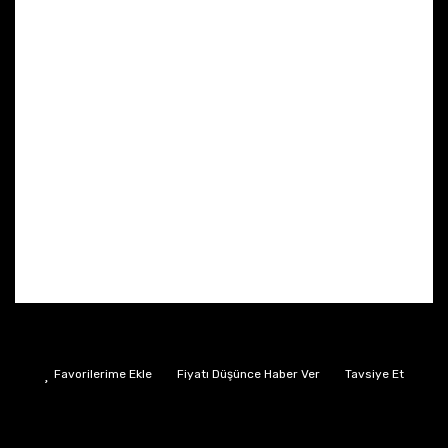
Fiyatı Düşünce Haber Ver
Tavsiye Et