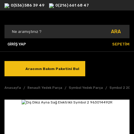
0(536) 586 39 49
0(216) 661 68 47
ARA
GİRİŞ YAP
SEPETİM
Aracının Bakım Paketini Bul
Anasayfa
Renault Yedek Parça
Symbol Yedek Parça
Symbol 2 2013