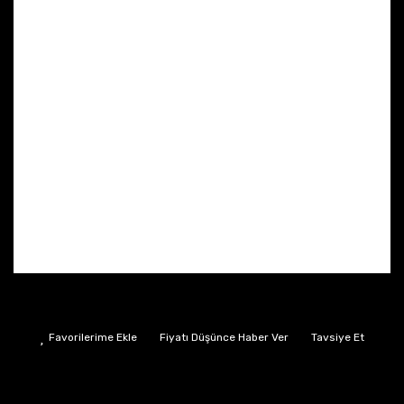
Fiyatı Düşünce Haber Ver
Tavsiye Et