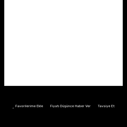
Fiyatı Düşünce Haber Ver
Tavsiye Et