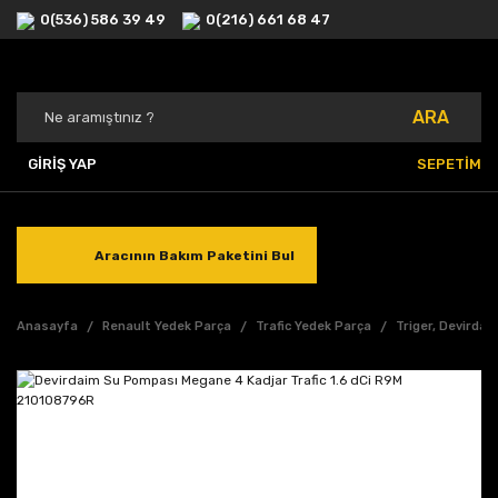
0(536) 586 39 49
0(216) 661 68 47
ARA
GİRİŞ YAP
SEPETİM
Aracının Bakım Paketini Bul
Anasayfa
Renault Yedek Parça
Trafic Yedek Parça
Triger, Devirdai