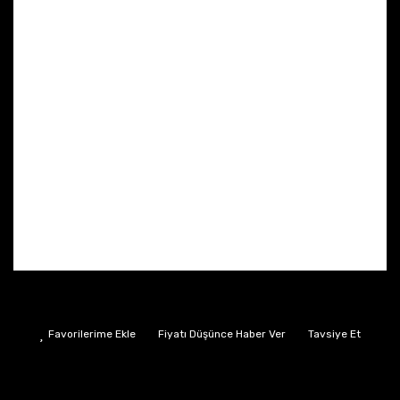
Fiyatı Düşünce Haber Ver
Tavsiye Et