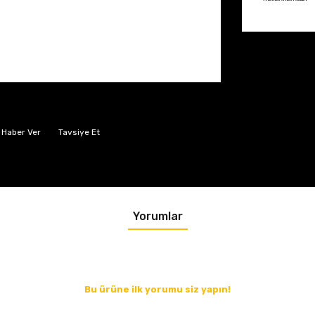
 Haber Ver
Tavsiye Et
Yorumlar
Bu ürüne ilk yorumu siz yapın!