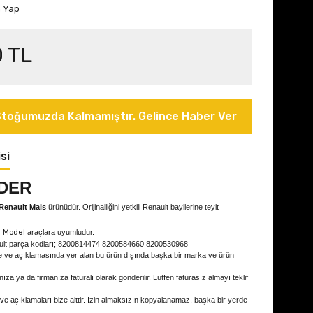
m Yap
0 TL
toğumuzda Kalmamıştır. Gelince Haber Ver
si
DER
Renault Mais
ürünüdür. Orijinalliğini yetkili Renault bayilerine teyit
i Model
araçlara uyumludur.
ult parça kodları; 8200814474 8200584660 8200530968
e ve açıklamasında yer alan bu ürün dışında başka bir marka ve ürün
ıza ya da firmanıza faturalı olarak gönderilir. Lütfen faturasız almayı teklif
 ve açıklamaları bize aittir. İzin almaksızın kopyalanamaz, başka bir yerde