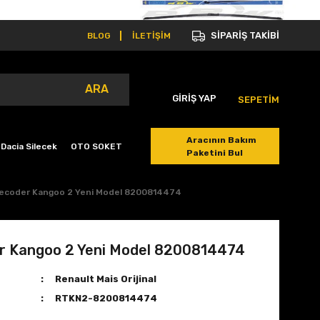
SİPARİŞ TAKİBİ
BLOG
İLETİŞİM
ARA
GİRİŞ YAP
SEPETİM
Aracının Bakım
Dacia Silecek
OTO SOKET
Paketini Bul
ecoder Kangoo 2 Yeni Model 8200814474
r Kangoo 2 Yeni Model 8200814474
Renault Mais Orijinal
RTKN2-8200814474