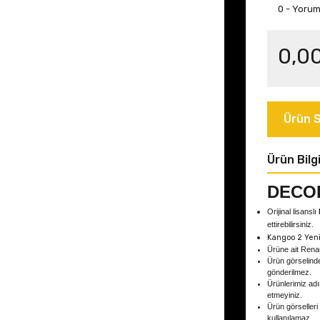
0 - Yoru
0,0
Ürün S
Ürün Bilgi
DECO
Orijinal lisanslı
ettirebilirsiniz.
Kangoo 2 Yen
Ürüne ait Rena
Ürün görselind
gönderilmez.
Ürünlerimiz adın
etmeyiniz.
Ürün görselleri
kullanılamaz.