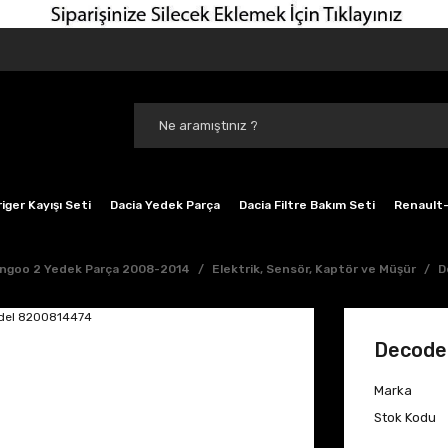
iger Kayışı Seti
Dacia Yedek Parça
Dacia Filtre Bakım Seti
Renault-
ngoo 2 Yedek Parça 2008-2014
Elektrik, Sensör, Kaptör ve Müşür
D
Decode
Marka
Stok Kodu