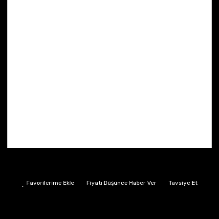
Fiyatı Düşünce Haber Ver
Tavsiye Et