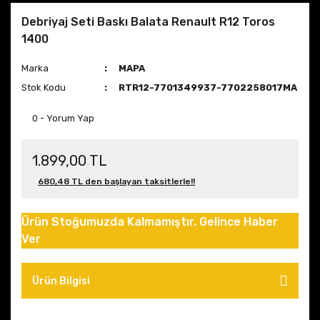
Debriyaj Seti Baskı Balata Renault R12 Toros
1400
Marka
MAPA
Stok Kodu
RTR12-7701349937-7702258017MA
0 - Yorum Yap
1.899,00 TL
680,48 TL den başlayan taksitlerle!!
Ürün Stoğumuzda Kalmamıştır. Gelince Haber
Ver
Ürün Bilgisi