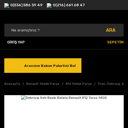
0(536) 586 39 49
0(216) 661 68 47
ARA
GİRİŞ YAP
SEPETİM
Aracının Bakım Paketini Bul
Anasayfa
Renault Yedek Parça
R12 Yedek Parça
Fren, Debriyaj, Şa