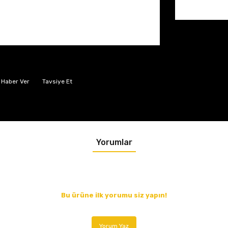
 Haber Ver
Tavsiye Et
Yorumlar
Bu ürüne ilk yorumu siz yapın!
Yorum Yaz