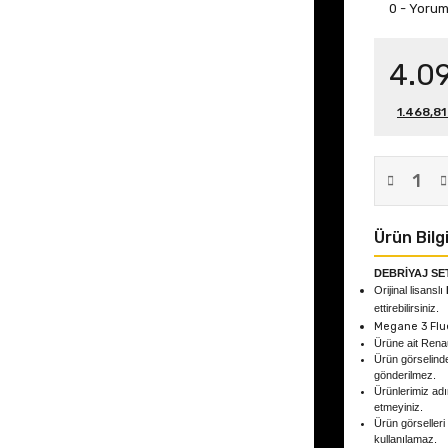
0 - Yoru
4.0
1.468,81
Ürün Bilgi
DEBRİYAJ SET
Orijinal lisanslı
ettirebilirsiniz.
Megane 3 Flue
Ürüne ait Rena
Ürün görselind
gönderilmez.
Ürünlerimiz adın
etmeyiniz.
Ürün görselleri
kullanılamaz.