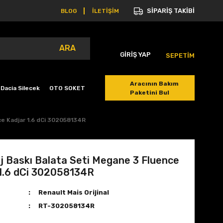
SİPARİŞ TAKİBİ
BLOG
İLETİŞİM
ARA
GİRİŞ YAP
SEPETİM
Aracının Bakım
Dacia Silecek
OTO SOKET
Paketini Bul
ce Kadjar 1.6 dCi 302058134R
j Baskı Balata Seti Megane 3 Fluence
1.6 dCi 302058134R
Renault Mais Orijinal
RT-302058134R