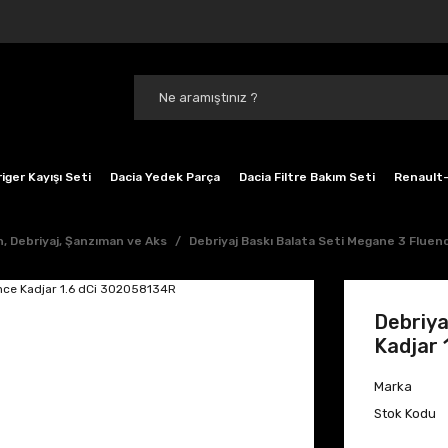
iger Kayışı Seti
Dacia Yedek Parça
Dacia Filtre Bakım Seti
Renault-
n, Debriyaj, Şanzıman ve Aks
Debriyaj Baskı Balata Seti Megane 3 Fluen
Debriya
Kadjar 
Marka
Stok Kodu