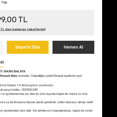
m Yap
99,00 TL
 TL den başlayan taksitlerle!!
Sepete Ekle
Hemen Al
si
İ / BASKI BALATA
Renault Mais
ürünüdür. Orijinalliğini yetkili Renault bayilerine teyit
nce Kadjar 1.6 dCi
araçlara uyumludur.
ult parça kodları; 302058134R
e ve açıklamasında yer alan bu ürün dışında başka bir marka ve ürün
ıza ya da firmanıza faturalı olarak gönderilir. Lütfen faturasız almayı teklif
 ve açıklamaları bize aittir. İzin almaksızın kopyalanamaz, başka bir yerde