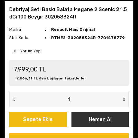
Debriyaj Seti Baskı Balata Megane 2 Scenic 2 1.5
dCi 100 Beygir 302058324R
Marka
Renault Mais Orijinal
Stok Kodu
RTME2-302058324R-7701478779
0 - Yorum Yap
7.999,00 TL
2.866,31 TL den başlayan taksitlerle!!
Sepete Ekle
Hemen Al