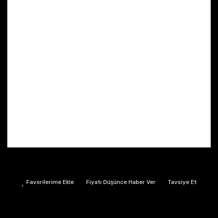
Fiyatı Düşünce Haber Ver
Tavsiye Et