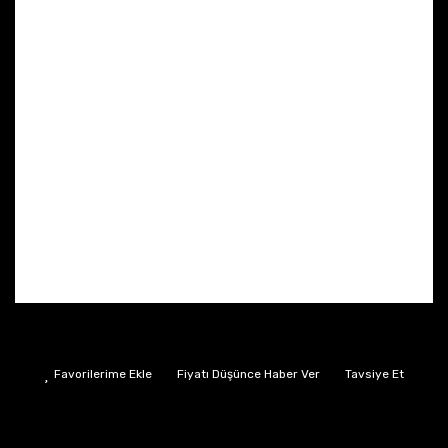
Fiyatı Düşünce Haber Ver
Tavsiye Et