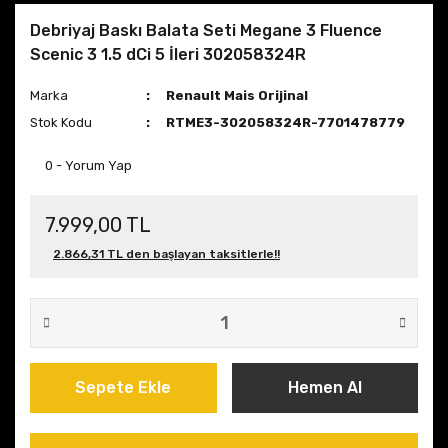
Debriyaj Baskı Balata Seti Megane 3 Fluence
Scenic 3 1.5 dCi 5 İleri 302058324R
Marka
Renault Mais Orijinal
Stok Kodu
RTME3-302058324R-7701478779
0 - Yorum Yap
7.999,00 TL
2.866,31 TL den başlayan taksitlerle!!
Sepete Ekle
Hemen Al