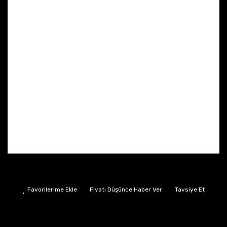
Fiyatı Düşünce Haber Ver
Tavsiye Et