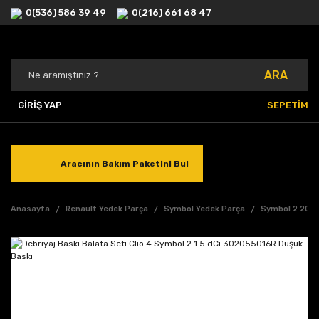
0(536) 586 39 49
0(216) 661 68 47
ARA
GİRİŞ YAP
SEPETİM
Aracının Bakım Paketini Bul
Anasayfa
Renault Yedek Parça
Symbol Yedek Parça
Symbol 2 2013