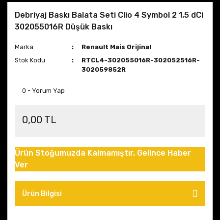
Debriyaj Baskı Balata Seti Clio 4 Symbol 2 1.5 dCi
302055016R Düşük Baskı
Marka
Renault Mais Orijinal
Stok Kodu
RTCL4-302055016R-302052516R-
302059852R
0 - Yorum Yap
0,00 TL
Ürün Stoğumuzda Kalmamıştır. Gelince Haber
Ver
Ürün Bilgisi