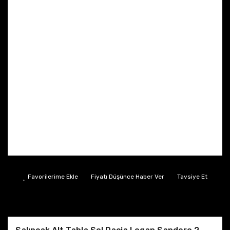
Fiyatı Düşünce Haber Ver
Tavsiye Et