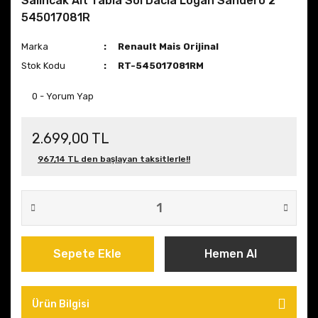
Salıncak Alt Tabla Sol Dacia Logan Sandero 2
545017081R
Marka
Renault Mais Orijinal
Stok Kodu
RT-545017081RM
0 - Yorum Yap
2.699,00 TL
967,14 TL den başlayan taksitlerle!!
Sepete Ekle
Hemen Al
Ürün Bilgisi