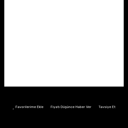
Fiyatı Düşünce Haber Ver
Tavsiye Et