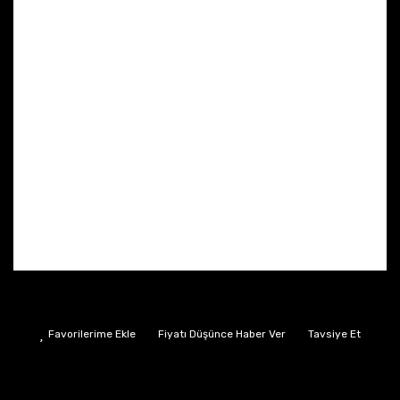
Fiyatı Düşünce Haber Ver
Tavsiye Et