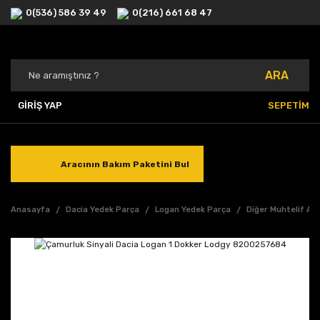
0(536) 586 39 49
0(216) 661 68 47
ARA
GİRİŞ YAP
SEPETİM
Aracının Bakım Paketini Bul
Anasayfa
Dacia Yedek Parça
Logan Yedek Parça
Diğer Muhtelif Ak