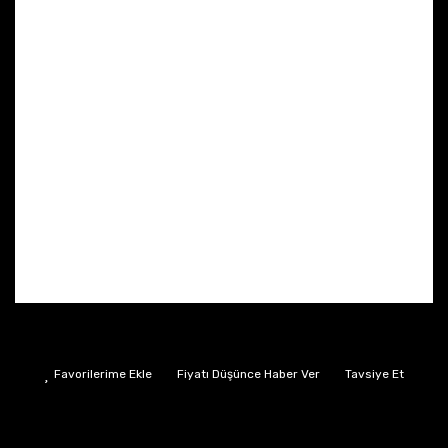
Fiyatı Düşünce Haber Ver
Tavsiye Et